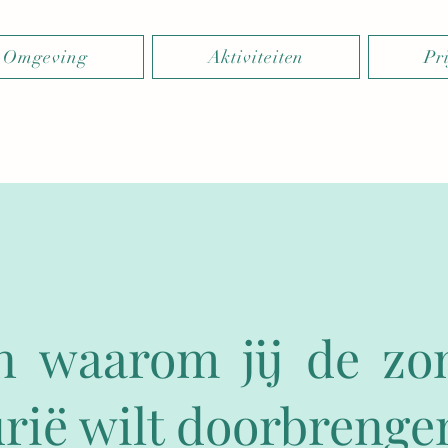
 Omgeving
Aktiviteiten
Pr
en waarom jij de zo
urië wilt doorbrenge