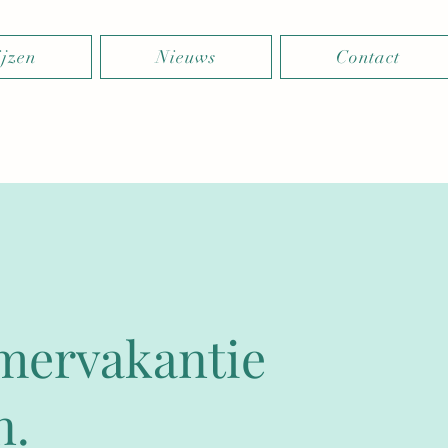
ijzen
Nieuws
Contact
mervakantie
n.